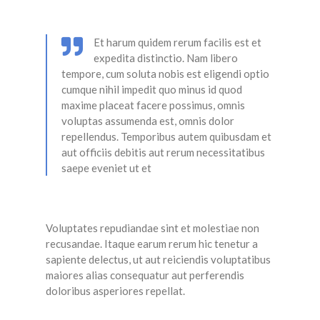
Et harum quidem rerum facilis est et
expedita distinctio. Nam libero
tempore, cum soluta nobis est eligendi optio
cumque nihil impedit quo minus id quod
maxime placeat facere possimus, omnis
voluptas assumenda est, omnis dolor
repellendus. Temporibus autem quibusdam et
aut officiis debitis aut rerum necessitatibus
saepe eveniet ut et
Voluptates repudiandae sint et molestiae non
recusandae. Itaque earum rerum hic tenetur a
sapiente delectus, ut aut reiciendis voluptatibus
maiores alias consequatur aut perferendis
doloribus asperiores repellat.